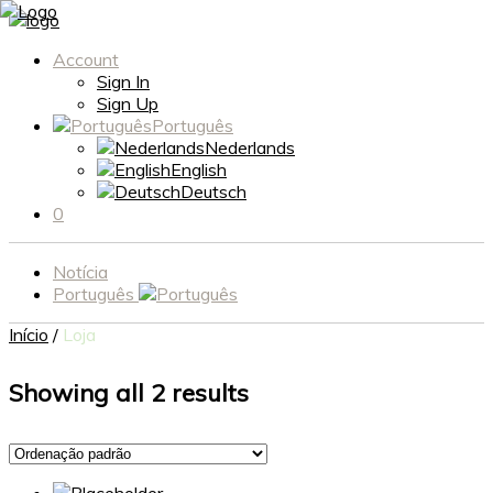
Account
Sign In
Sign Up
Português
Nederlands
English
Deutsch
0
Notícia
Português
Início
/
Loja
Showing all 2 results